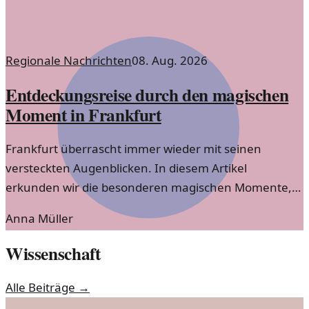
Regionale Nachrichten
08. Aug. 2026
Entdeckungsreise durch den magischen
Moment in Frankfurt
Frankfurt überrascht immer wieder mit seinen
versteckten Augenblicken. In diesem Artikel
erkunden wir die besonderen magischen Momente,
die die Stadt bietet.
Anna Müller
Wissenschaft
Alle Beiträge →