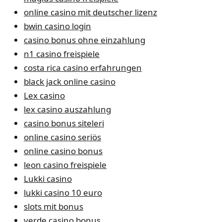
online casino mit deutscher lizenz
bwin casino login
casino bonus ohne einzahlung
n1 casino freispiele
costa rica casino erfahrungen
black jack online casino
Lex casino
lex casino auszahlung
casino bonus siteleri
online casino seriös
online casino bonus
leon casino freispiele
Lukki casino
lukki casino 10 euro
slots mit bonus
verde casino bonus