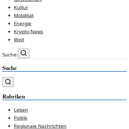
Kultur
Mobilität
Energie
Krypto-News
Welt
Suche:
Suche
Rubriken
Leben
Politik
Regionale Nachrichten