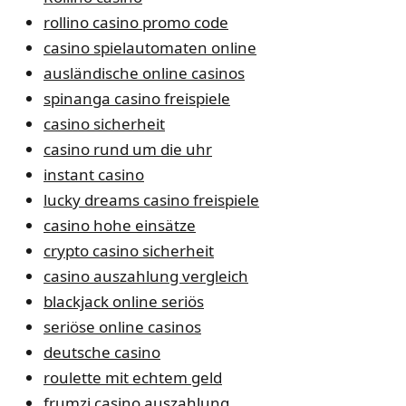
rollino casino promo code
casino spielautomaten online
ausländische online casinos
spinanga casino freispiele
casino sicherheit
casino rund um die uhr
instant casino
lucky dreams casino freispiele
casino hohe einsätze
crypto casino sicherheit
casino auszahlung vergleich
blackjack online seriös
seriöse online casinos
deutsche casino
roulette mit echtem geld
frumzi casino auszahlung