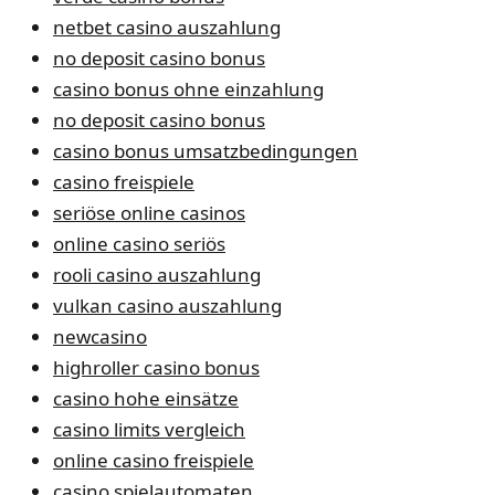
netbet casino auszahlung
no deposit casino bonus
casino bonus ohne einzahlung
no deposit casino bonus
casino bonus umsatzbedingungen
casino freispiele
seriöse online casinos
online casino seriös
rooli casino auszahlung
vulkan casino auszahlung
newcasino
highroller casino bonus
casino hohe einsätze
casino limits vergleich
online casino freispiele
casino spielautomaten