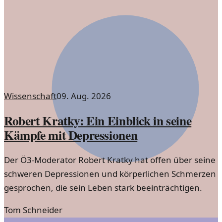
Wissenschaft
09. Aug. 2026
Robert Kratky: Ein Einblick in seine
Kämpfe mit Depressionen
Der Ö3-Moderator Robert Kratky hat offen über seine
schweren Depressionen und körperlichen Schmerzen
gesprochen, die sein Leben stark beeinträchtigen.
Tom Schneider