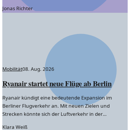
Unternehmens zu verbessern.
Jonas Richter
Mobilität
08. Aug. 2026
Ryanair startet neue Flüge ab Berlin
Ryanair kündigt eine bedeutende Expansion im
Berliner Flugverkehr an. Mit neuen Zielen und
Strecken könnte sich der Luftverkehr in der
Hauptstadt entscheidend verändern.
Klara Weiß