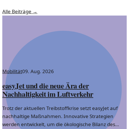
Alle Beiträge →
Mobilität
09. Aug. 2026
easyJet und die neue Ära der
Nachhaltigkeit im Luftverkehr
Trotz der aktuellen Treibstoffkrise setzt easyJet auf
nachhaltige Maßnahmen. Innovative Strategien
werden entwickelt, um die ökologische Bilanz des