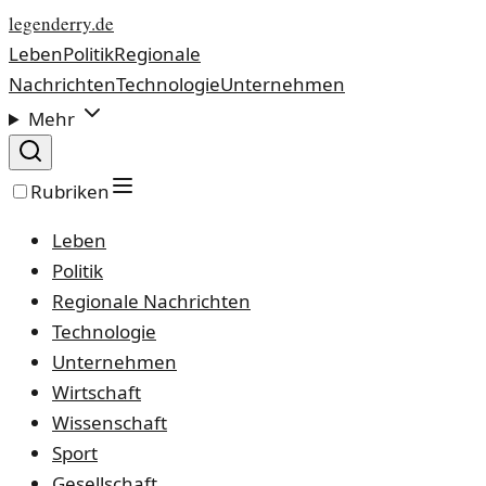
legenderry.de
Leben
Politik
Regionale
Nachrichten
Technologie
Unternehmen
Mehr
Rubriken
Leben
Politik
Regionale Nachrichten
Technologie
Unternehmen
Wirtschaft
Wissenschaft
Sport
Gesellschaft