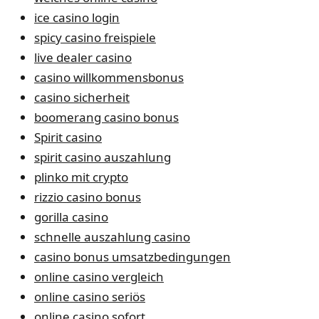
ice casino login
spicy casino freispiele
live dealer casino
casino willkommensbonus
casino sicherheit
boomerang casino bonus
Spirit casino
spirit casino auszahlung
plinko mit crypto
rizzio casino bonus
gorilla casino
schnelle auszahlung casino
casino bonus umsatzbedingungen
online casino vergleich
online casino seriös
online casino sofort