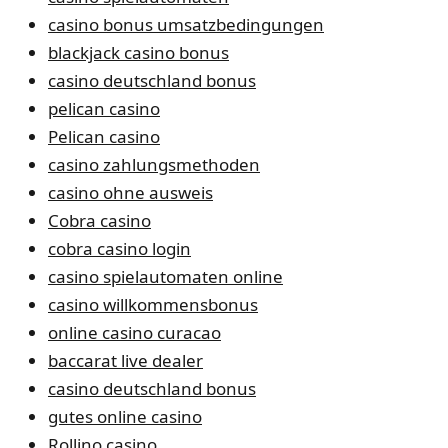
casino bonus umsatzbedingungen
blackjack casino bonus
casino deutschland bonus
pelican casino
Pelican casino
casino zahlungsmethoden
casino ohne ausweis
Cobra casino
cobra casino login
casino spielautomaten online
casino willkommensbonus
online casino curacao
baccarat live dealer
casino deutschland bonus
gutes online casino
Rollino casino